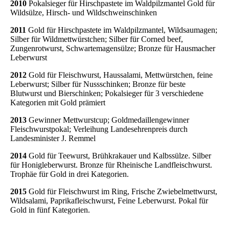
2010
Pokalsieger für Hirschpastete im Waldpilzmantel Gold für
Wildsülze, Hirsch- und Wildschweinschinken
2011
Gold für Hirschpastete im Waldpilzmantel, Wildsaumagen;
Silber für Wildmettwürstchen; Silber für Corned beef,
Zungenrotwurst, Schwartemagensülze; Bronze für Hausmacher
Leberwurst
2012
Gold für Fleischwurst, Haussalami, Mettwürstchen, feine
Leberwurst; Silber für Nussschinken; Bronze für beste
Blutwurst und Bierschinken; Pokalsieger für 3 verschiedene
Kategorien mit Gold prämiert
2013
Gewinner Mettwurstcup; Goldmedaillengewinner
Fleischwurstpokal; Verleihung Landesehrenpreis durch
Landesminister J. Remmel
2014
Gold für Teewurst, Brühkrakauer und Kalbssülze. Silber
für Honigleberwurst. Bronze für Rheinische Landfleischwurst.
Trophäe für Gold in drei Kategorien.
2015
Gold für Fleischwurst im Ring, Frische Zwiebelmettwurst,
Wildsalami, Paprikafleischwurst, Feine Leberwurst. Pokal für
Gold in fünf Kategorien.